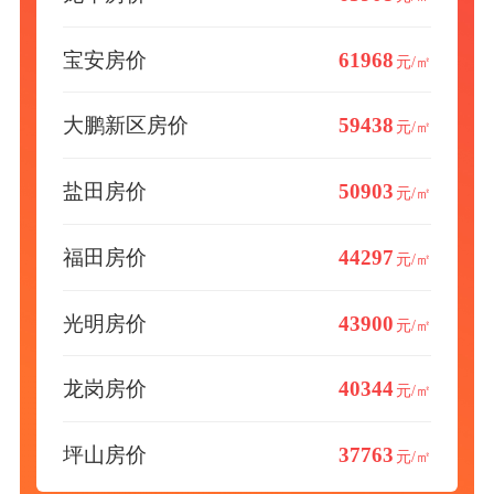
宝安房价
61968
元/㎡
大鹏新区房价
59438
元/㎡
盐田房价
50903
元/㎡
福田房价
44297
元/㎡
光明房价
43900
元/㎡
龙岗房价
40344
元/㎡
坪山房价
37763
元/㎡