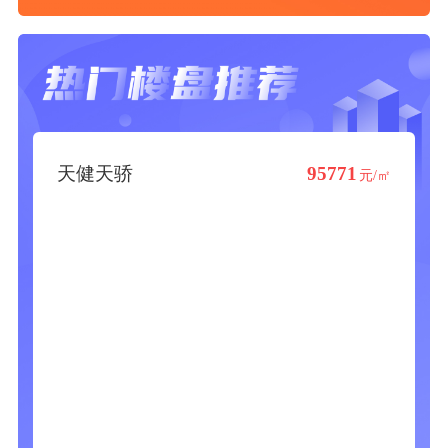
天健天骄
95771
元/㎡