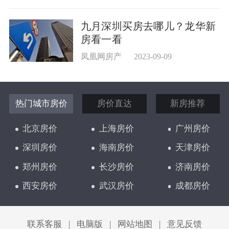
九月深圳买房去哪儿？龙华新
房看一看
凤凰网房产
2023-09-09
热门城市房价
房价直达
新房推荐
北京房价
上海房价
广州房价
深圳房价
海南房价
天津房价
郑州房价
长沙房价
济南房价
西安房价
武汉房价
成都房价
太原房价
联系客服
|
电脑版
|
网站地图
|
意见反馈