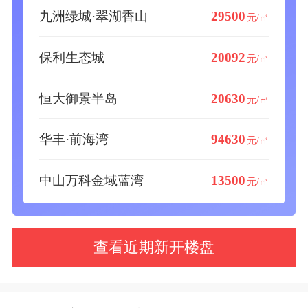
九洲绿城·翠湖香山
29500
元/㎡
保利生态城
20092
元/㎡
恒大御景半岛
20630
元/㎡
华丰·前海湾
94630
元/㎡
中山万科金域蓝湾
13500
元/㎡
查看近期新开楼盘