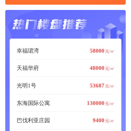
幸福珺湾
58000
元/㎡
天福华府
48000
元/㎡
光明1号
53687
元/㎡
东海国际公寓
130000
元/㎡
巴伐利亚庄园
9400
元/㎡