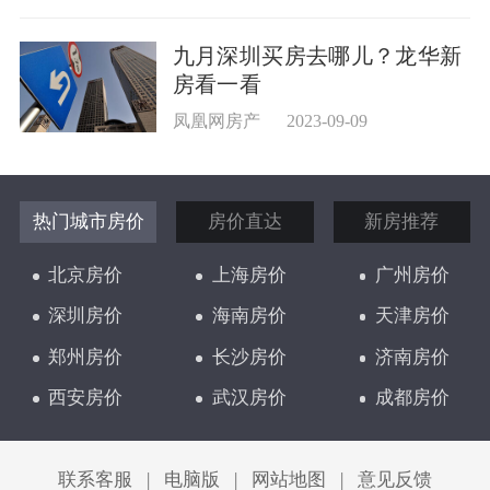
九月深圳买房去哪儿？龙华新
房看一看
凤凰网房产
2023-09-09
热门城市房价
房价直达
新房推荐
北京房价
上海房价
广州房价
深圳房价
海南房价
天津房价
郑州房价
长沙房价
济南房价
西安房价
武汉房价
成都房价
太原房价
联系客服
|
电脑版
|
网站地图
|
意见反馈