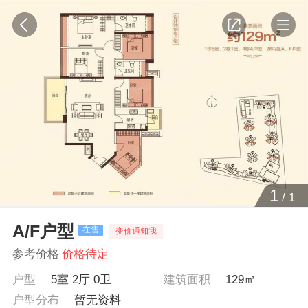
1
/
1
A/F户型
在售
变价通知我
参考价格
价格待定
户型
5室 2厅 0卫
建筑面积
129㎡
户型分布
暂无资料