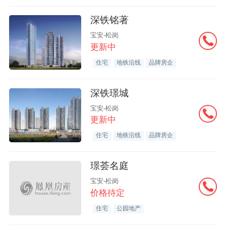
深铁铭著
宝安-松岗
更新中
住宅
地铁沿线
品牌房企
深铁璟城
宝安-松岗
更新中
住宅
地铁沿线
品牌房企
璟荟名庭
宝安-松岗
价格待定
住宅
公园地产