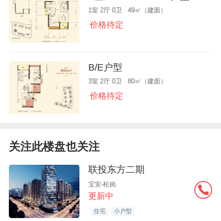
1室 2厅 0卫 49㎡（建面）
价格待定
B/E户型
3室 2厅 0卫 80㎡（建面）
价格待定
关注此楼盘也关注
联投东方二期
宝安-松岗
更新中
住宅
小户型