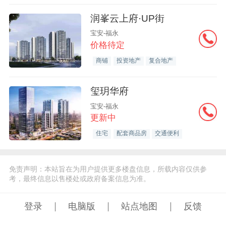
润峯云上府·UP街
宝安-福永
价格待定
商铺
投资地产
复合地产
玺玥华府
宝安-福永
更新中
住宅
配套商品房
交通便利
免责声明：本站旨在为用户提供更多楼盘信息，所载内容仅供参
考，最终信息以售楼处或政府备案信息为准。
登录
电脑版
站点地图
反馈