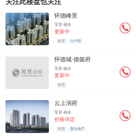
关注此楼盘也关注
怀德峰景
宝安-福永
更新中
住宅
小户型
怀德城·德懿府
宝安-福永
更新中
住宅
云上润府
宝安-福永
价格待定
住宅
复合地产