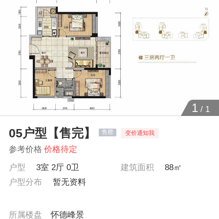
1
/
1
05户型【售完】
售罄
变价通知我
参考价格
价格待定
户型
3室 2厅 0卫
建筑面积
88㎡
户型分布
暂无资料
所属楼盘
怀德峰景