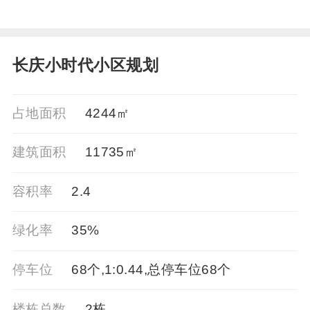
长庆小时代小区规划
占地面积
4244㎡
建筑面积
11735㎡
容积率
2.4
绿化率
35%
停车位
68个,1:0.44,总停车位68个
楼栋总数
2栋