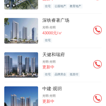
住宅
公园地产
教育地产
深铁睿著广场
光明-光明
43000元/㎡
住宅
天健和瑞府
光明-光明
更新中
住宅
品牌房企
低首付
中建·观玥
光明-光明
更新中