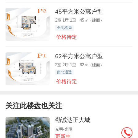
45平方米公寓户型
2室 1厅 1卫 45㎡（建面）
全明格局
价格待定
62平方米公寓户型
2室 2厅 1卫 62㎡（建面）
南北通透
价格待定
关注此楼盘也关注
勤诚达正大城
光明-光明
更新中