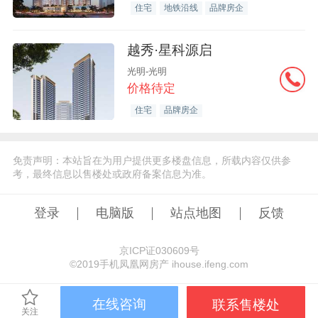
住宅
地铁沿线
品牌房企
越秀·星科源启
光明-光明
价格待定
住宅
品牌房企
免责声明：本站旨在为用户提供更多楼盘信息，所载内容仅供参
考，最终信息以售楼处或政府备案信息为准。
登录
电脑版
站点地图
反馈
京ICP证030609号
©️2019手机凤凰网房产 ihouse.ifeng.com
在线咨询
联系售楼处
关注