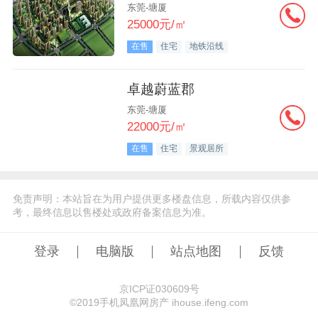
东莞-塘厦
25000元/㎡
在售
住宅
地铁沿线
卓越蔚蓝郡
东莞-塘厦
22000元/㎡
在售
住宅
景观居所
免责声明：本站旨在为用户提供更多楼盘信息，所载内容仅供参
考，最终信息以售楼处或政府备案信息为准。
登录
电脑版
站点地图
反馈
京ICP证030609号
©️2019手机凤凰网房产 ihouse.ifeng.com