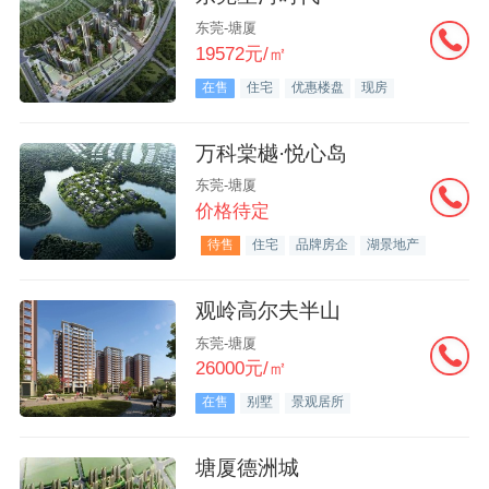
东莞-塘厦
19572元/㎡
在售
住宅
优惠楼盘
现房
万科棠樾·悦心岛
东莞-塘厦
价格待定
待售
住宅
品牌房企
湖景地产
观岭高尔夫半山
东莞-塘厦
26000元/㎡
在售
别墅
景观居所
塘厦德洲城