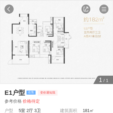
1
/
1
E1户型
在售
变价通知我
参考价格
价格待定
户型
5室 2厅 3卫
建筑面积
181㎡