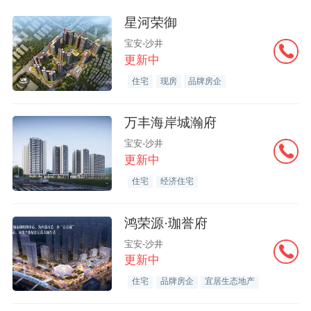
星河荣御
宝安-沙井
更新中
住宅
现房
品牌房企
万丰海岸城瀚府
宝安-沙井
更新中
住宅
经济住宅
鸿荣源·珈誉府
宝安-沙井
更新中
住宅
品牌房企
宜居生态地产