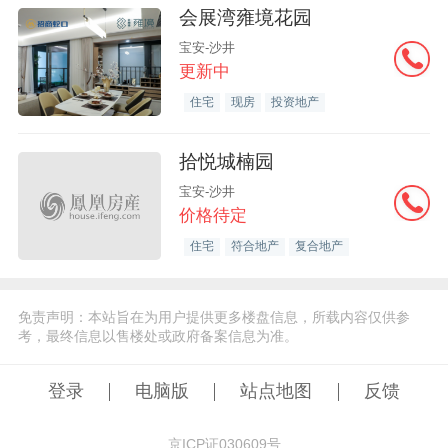
会展湾雍境花园
宝安-沙井
更新中
住宅
现房
投资地产
拾悦城楠园
宝安-沙井
价格待定
住宅
符合地产
复合地产
免责声明：本站旨在为用户提供更多楼盘信息，所载内容仅供参
考，最终信息以售楼处或政府备案信息为准。
登录
电脑版
站点地图
反馈
京ICP证030609号