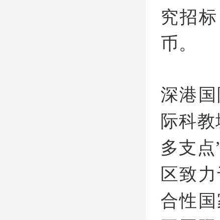
究招标
币。
深港国
际科教
多支点
区致力
合性国