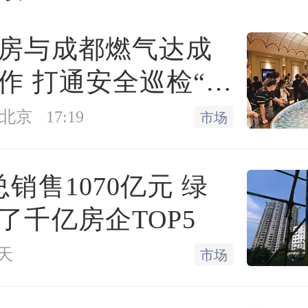
房与成都燃气达成
作 打通安全巡检“最
”
北京
17:19
市场
总销售1070亿元 绿
了千亿房企TOP5
天
市场