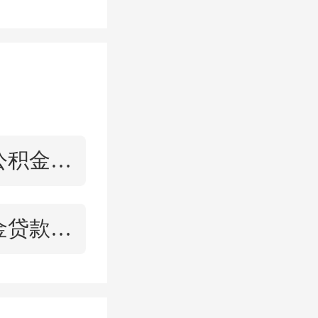
造
超高层
机影响，
23年7月
曾两次拍
住房公积金贷款计算
随着地块
划研究，
公积金贷款公式计算
焕发新生