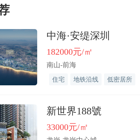
荐
中海·安缇深圳
182000元/㎡
南山-前海
住宅
地铁沿线
低密居所
新世界188號
33000元/㎡