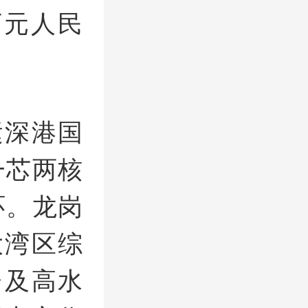
万元人民
运深港国
一芯两核
环。龙岗
大湾区综
台及高水