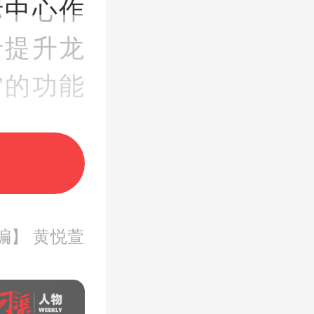
际中心作
于提升龙
”的功能
中心12
展开，统
编】 黄悦萱
边
片区的
块，面积