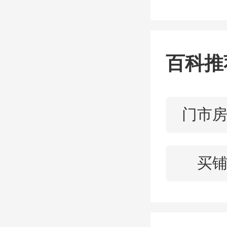
的综合
建筑。
百科推
项目自2
和11
门市
卖，均
被纳入
买
项目重
更近一