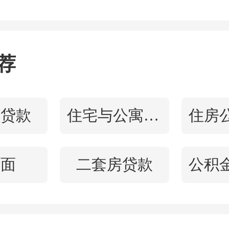
开发运营项目，并计划建
然而，受
世茂集团
债务危
荐
022年起陷入停工状态。20
月，项目土地、股权等资产
房贷款
住宅与公寓区别
以流拍告终。2025年7月，
与大运中心场馆的统一规
铺面
二套房贷款
启迈出实质性步伐，距离
步。