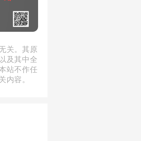
道，黄阁
以南，龙
无关。其原
以及其中全
本站不作任
关内容。
由
世茂股
建成集会
、演艺中
等于一体