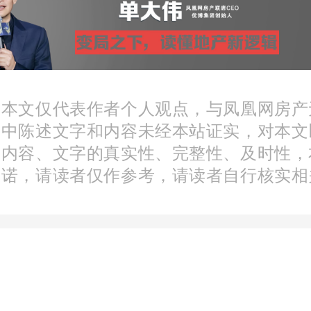
.2公顷，位于龙岗区龙城街
，龙飞大道以东，如意路
以北。
：本文仅代表作者个人观点，与凤凰网房产
文中陈述文字和内容未经本站证实，对本文
分内容、文字的真实性、完整性、及时性，
承诺，请读者仅作参考，请读者自行核实相
际中心项目自2017年12月
龙岗大运地块后，曾计划
中心、青年合作创业中心
际化学校、超五星级酒店