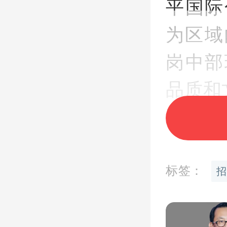
平国际
为区域
岗中部
品质和
本次规
宗流拍
标签：
招
筹考虑
整体规