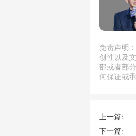
约81
路以西
翔大道
免责声明
创性以及
部或者部
何保证或
深港国
份
拍下
议展览
上一篇:
心、国
下一篇: