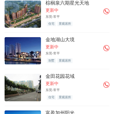
棕榈泉六期星光天地
更新中
东莞-常平
住宅
景观居所
金地湖山大境
更新中
东莞-常平
别墅
景观居所
金田花园花域
更新中
东莞-常平
住宅
景观居所
富盈加州阳光