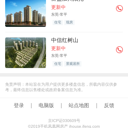
更新中
东莞-常平
住宅
现房
中信红树山
更新中
东莞-常平
住宅
景观居所
免责声明：本站旨在为用户提供更多楼盘信息，所载内容仅供参
考，最终信息以售楼处或政府备案信息为准。
登录
电脑版
站点地图
反馈
京ICP证030609号
©️2019手机凤凰网房产 ihouse.ifeng.com