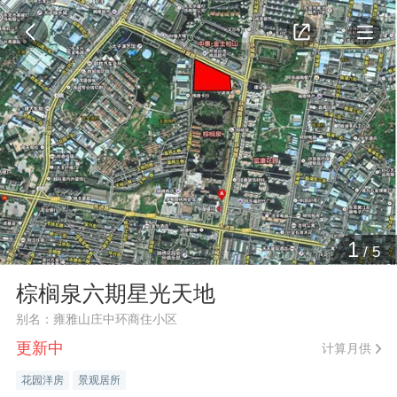
1
/
5
棕榈泉六期星光天地
别名：雍雅山庄中环商住小区
更新中
计算月供
花园洋房
景观居所