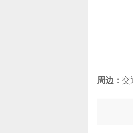
周边：
交