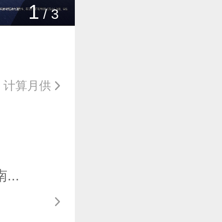
1
/
3
计算月供
..