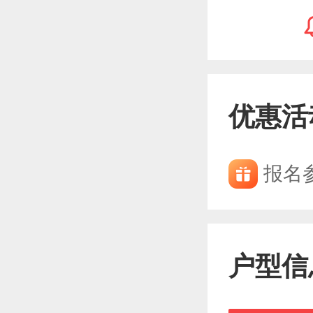
优惠活
报名
户型信