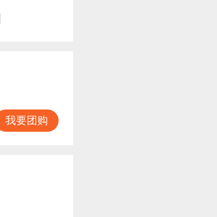
知
我要团购